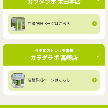
カラダラボ 太田本店
ボ 太田本店
店舗詳細ページはこちら
ラボ式ストレッチ整体 カラダラ
ラボ式ストレッチ整体
カラダラボ 高崎店
ボ 高崎店
店舗詳細ページはこちら