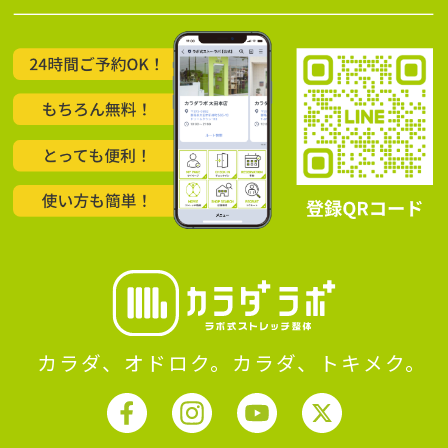
カラダ、オドロク。カラダ、トキメク。